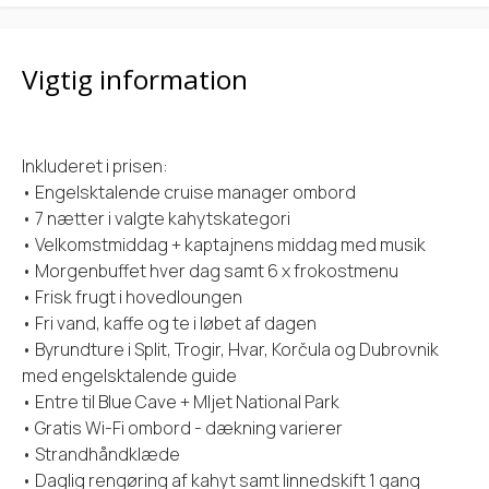
Vigtig information
Inkluderet i prisen:
• Engelsktalende cruise manager ombord
• 7 nætter i valgte kahytskategori
• Velkomstmiddag + kaptajnens middag med musik
• Morgenbuffet hver dag samt 6 x frokostmenu
• Frisk frugt i hovedloungen
• Fri vand, kaffe og te i løbet af dagen
• Byrundture i Split, Trogir, Hvar, Korčula og Dubrovnik
med engelsktalende guide
• Entre til Blue Cave + Mljet National Park
• Gratis Wi-Fi ombord - dækning varierer
• Strandhåndklæde
• Daglig rengøring af kahyt samt linnedskift 1 gang