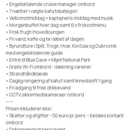
• Engelsktalende cruise manager ombord
• 7 nætter i valgte kahytskategori
• Velkomstmiddag + kaptajnens middag med musik
• Morgenbuffet hver dag samt 6 x frokostmenu
• Frisk frugt i hovedloungen
• Fri vand, kaffe og te i løbet af dagen
• Byrundture i Split, Trogir, Hvar, Korčula og Dubrovnik
med engelsktalende guide
• Entre til Blue Cave + Mljet National Park
• Gratis Wi-Fi ombord - dækning varierer
• Strandhåndklæde
• Daglig rengøring af kahyt samt linnedskift 1 gang
• Fri adgang til frisk drikkevand
• CCTV sikkerhedskameraer ombord
-----
Prisen inkluderer ikke:
• Skatter og afgifter - 50 euro pr. pers. - betales kontant
ombord
• Drikkepenge til personalet