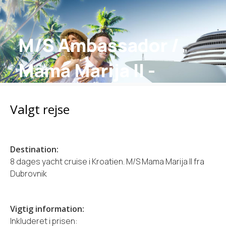
M/S Ambassador /
Mama Marija II -
Dubrovnik til Split
Valgt rejse
Destination:
8 dages yacht cruise i Kroatien. M/S Mama Marija ll fra
Dubrovnik
Vigtig information:
Inkluderet i prisen: