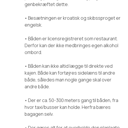
genbekræftet dette.
• Besætningen er kroatisk og skibssproget er
engelsk.
• Båden er licensregistreret som restaurant.
Derfor kan der ikke medbringes egen alkohol
ombord.
• Båden kan ikke altid lægge til direkte ved
kajen. Både kan fortøjres sidelæns til andre
både, således man nogle gange skal over
andre både.
• Der er ca. 50-300 meters gang til båden, fra
hvor taxi/busser kan holde. Herfra bæres
bagagen selv.
• Der gøres alt for at overholde den planlagte